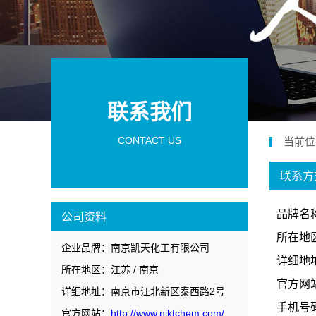
联系我们
CONTACT US
当前位
联系方
品牌名
公司资料
所在地区
企业品牌：南京凯天化工有限公司
详细地
所在地区：江苏 / 南京
官方网
详细地址：南京市江北新区泰西路2号
手机号码：
官方网站：
http://www.njktchem.com/