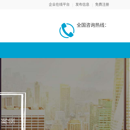
企业在线平台
发布信息
免费注册
全国咨询热线：