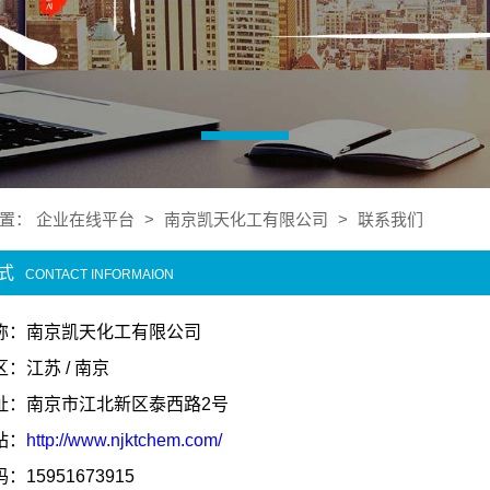
置：
企业在线平台
>
南京凯天化工有限公司
>
联系我们
式
CONTACT INFORMAION
称：南京凯天化工有限公司
：江苏 / 南京
址：南京市江北新区泰西路2号
站：
http://www.njktchem.com/
15951673915